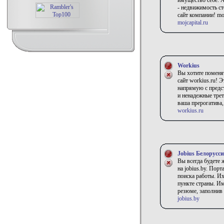
имущество себе. А
- недвижимость с
сайт компании! moj
mojcapital.ru
Workius
Вы хотите поменят
сайт workius.ru! 
напрямую с предс
и ненадежные тре
ваша прерогатива,
workius.ru
Jobius Белорусс
Вы всегда будете 
на jobius.by. Пор
поиска работы. И
пункте страны. И
резюме, заполнив
jobius.by