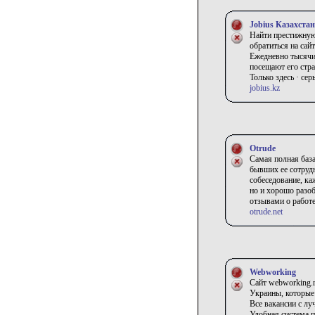
Jobius Казахстан
Найти престижную 
обратиться на сай
Ежедневно тысячи
посещают его стр
Только здесь · се
jobius.kz
Otrude
Самая полная база
бывших ее сотрудн
собеседование, ка
но и хорошо разоб
отзывами о работе
otrude.net
Webworking
Сайт webworking.n
Украины, которые 
Все вакансии с лу
Удобная система п