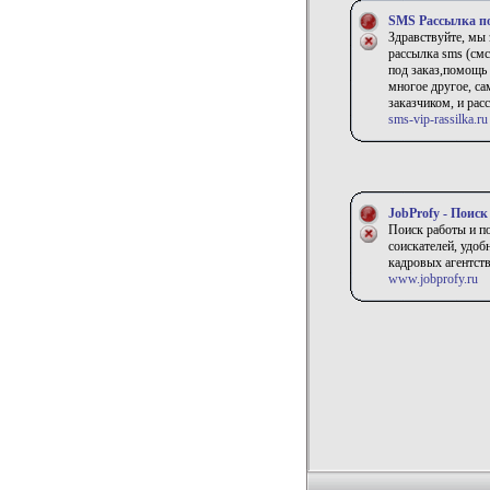
SMS Рассылка по
Здравствуйте, мы
рассылка sms (смс
под заказ,помощь 
многое другое, с
заказчиком, и рас
sms-vip-rassilka.ru
JobProfy - Поиск
Поиск работы и п
соискателей, удоб
кадровых агентств
www.jobprofy.ru