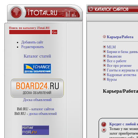
Поиск по каталогу iTotal.RU
Карьера/Работа
Добавить сайт
Редактировать
MLM
Биржи и базы данны
Каталог статей
Вакансии
Все о работе
Все про резюме
Газеты и журналы п
Кадровые агенства
Курсы
Карьера/Работа
Доска объявлений
Bi0.RU -
каталог сайтов
Bi0.RU -
доска объявлений
Кредит с любой 
Только у нас можн
залог приобретае