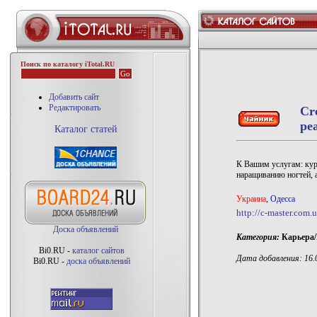
Поиск по каталогу iTotal.RU
Добавить сайт
Редактировать
Cr
ре
Каталог статей
К Вашим услугам: курс
наращиванию ногтей, 
Украина
,
Одесса
http://c-master.com.
Доска объявлений
Категория:
Карьера/
Bi0.RU -
каталог сайтов
Дата добавления: 16.0
Bi0.RU -
доска объявлений