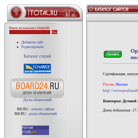
Поиск по каталогу iTotal.RU
Добавить сайт
Редактировать
Ор
Каталог статей
по
Сертификация, консуль
Россия
,
Москва
http://www.pozhaudi
Доска объявлений
Категория:
Деловой 
Bi0.RU -
каталог сайтов
Дата добавления: 17.1
Bi0.RU -
доска объявлений